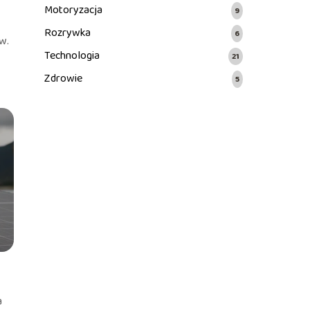
Motoryzacja
9
Rozrywka
6
w.
Technologia
21
Zdrowie
5
a