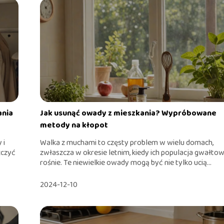
ania
Jak usunąć owady z mieszkania? Wypróbowane
metody na kłopot
 i
Walka z muchami to częsty problem w wielu domach,
zczyć
zwłaszcza w okresie letnim, kiedy ich populacja gwałto
rośnie. Te niewielkie owady mogą być nie tylko ucią...
2024-12-10