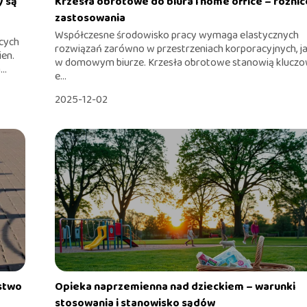
y są
Krzesła obrotowe do biura i home office – różnice
zastosowania
Współczesne środowisko pracy wymaga elastycznych
cych
rozwiązań zarówno w przestrzeniach korporacyjnych, ja
ien.
w domowym biurze. Krzesła obrotowe stanowią klucz
..
e...
2025-12-02
stwo
Opieka naprzemienna nad dzieckiem – warunki
stosowania i stanowisko sądów