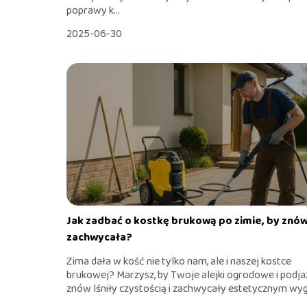
poprawy k...
2025-06-30
Jak zadbać o kostkę brukową po zimie, by znó
zachwycała?
Zima dała w kość nie tylko nam, ale i naszej kostce
brukowej? Marzysz, by Twoje alejki ogrodowe i podja
znów lśniły czystością i zachwycały estetycznym wygl