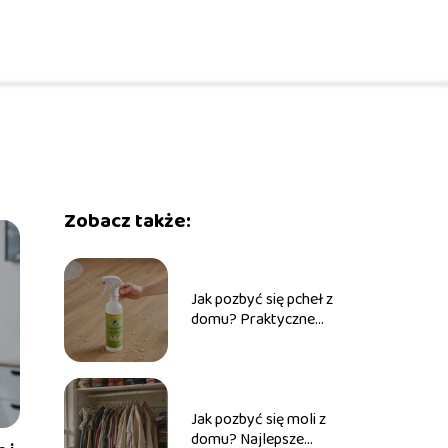
Zobacz także:
Jak pozbyć się pcheł z
domu? Praktyczne
porady na walkę z
pchłami
Jak pozbyć się moli z
domu? Najlepsze