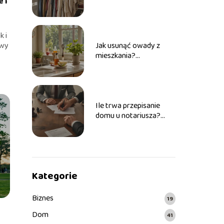
 i
rozwiązania na ochronę
ubrań
k i
owy
Jak usunąć owady z
mieszkania?
Wypróbowane metody
na kłopot
Ile trwa przepisanie
domu u notariusza?
Wyjaśniamy proces
Kategorie
Biznes
19
Dom
41