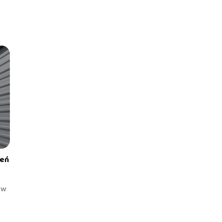
zeń
 w