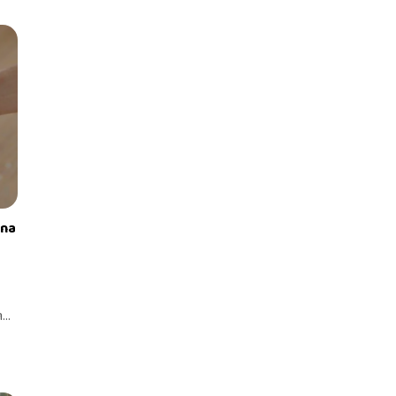
 na
h
..