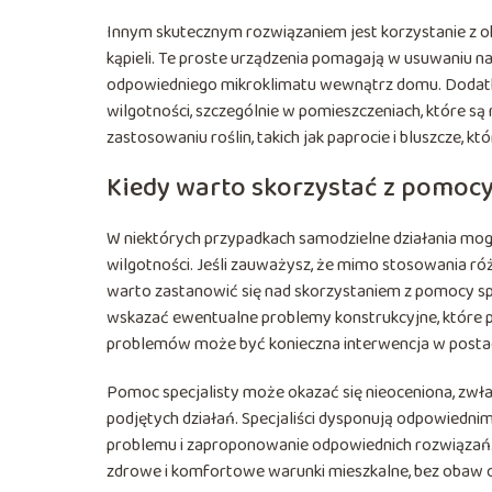
Innym skutecznym rozwiązaniem jest korzystanie z 
kąpieli. Te proste urządzenia pomagają w usuwaniu na
odpowiedniego mikroklimatu wewnątrz domu. Dodatk
wilgotności, szczególnie w pomieszczeniach, które są
zastosowaniu roślin, takich jak paprocie i bluszcze, kt
Kiedy warto skorzystać z pomocy
W niektórych przypadkach samodzielne działania mog
wilgotności. Jeśli zauważysz, że mimo stosowania r
warto zastanowić się nad skorzystaniem z pomocy sp
wskazać ewentualne problemy konstrukcyjne, które p
problemów może być konieczna interwencja w postaci
Pomoc specjalisty może okazać się nieoceniona, zwła
podjętych działań. Specjaliści dysponują odpowiedni
problemu i zaproponowanie odpowiednich rozwiązań. W
zdrowe i komfortowe warunki mieszkalne, bez obaw o 