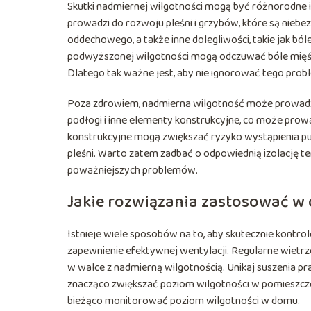
Skutki nadmiernej wilgotności mogą być różnorodne i
prowadzi do rozwoju pleśni i grzybów, które są niebe
oddechowego, a także inne dolegliwości, takie jak b
podwyższonej wilgotności mogą odczuwać bóle mięśn
Dlatego tak ważne jest, aby nie ignorować tego prob
Poza zdrowiem, nadmierna wilgotność może prowadzi
podłogi i inne elementy konstrukcyjne, co może pro
konstrukcyjne mogą zwiększać ryzyko wystąpienia pun
pleśni. Warto zatem zadbać o odpowiednią izolację te
poważniejszych problemów.
Jakie rozwiązania zastosować w
Istnieje wiele sposobów na to, aby skutecznie kont
zapewnienie efektywnej wentylacji. Regularne wiet
w walce z nadmierną wilgotnością. Unikaj suszenia p
znacząco zwiększać poziom wilgotności w pomieszcze
bieżąco monitorować poziom wilgotności w domu.