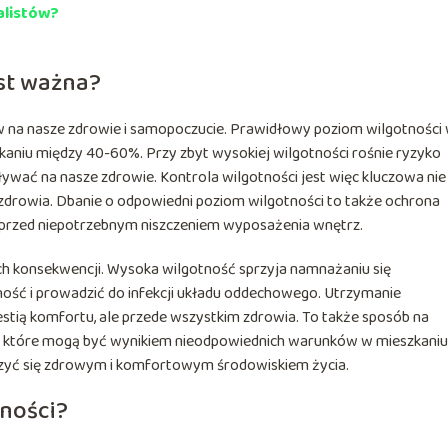
alistów?
est ważna?
na nasze zdrowie i samopoczucie. Prawidłowy poziom wilgotności
niu między 40-60%. Przy zbyt wysokiej wilgotności rośnie ryzyko
ywać na nasze zdrowie. Kontrola wilgotności jest więc kluczowa nie
 zdrowia. Dbanie o odpowiedni poziom wilgotności to także ochrona
przed niepotrzebnym niszczeniem wyposażenia wnętrz.
 konsekwencji. Wysoka wilgotność sprzyja namnażaniu się
ość i prowadzić do infekcji układu oddechowego. Utrzymanie
estią komfortu, ale przede wszystkim zdrowia. To także sposób na
h, które mogą być wynikiem nieodpowiednich warunków w mieszkaniu
szyć się zdrowym i komfortowym środowiskiem życia.
tności?