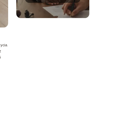
Wyjaśniamy proces
ycia.
z
i