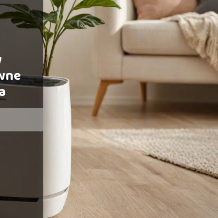
w
wne
a