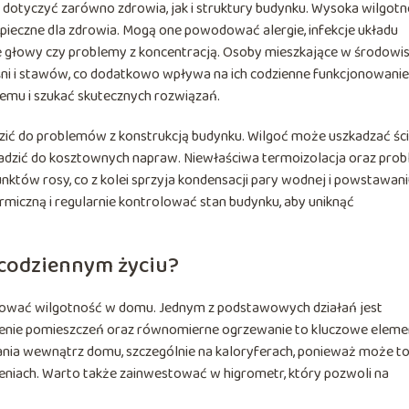
 dotyczyć zarówno zdrowia, jak i struktury budynku. Wysoka wilgot
zpieczne dla zdrowia. Mogą one powodować alergie, infekcje układu
óle głowy czy problemy z koncentracją. Osoby mieszkające w środowi
i i stawów, co dodatkowo wpływa na ich codzienne funkcjonowanie
lemu i szukać skutecznych rozwiązań.
ć do problemów z konstrukcją budynku. Wilgoć może uszkadzać ści
wadzić do kosztownych napraw. Niewłaściwa termoizolacja oraz pro
któw rosy, co z kolei sprzyja kondensacji pary wodnej i powstawan
rmiczną i regularnie kontrolować stan budynku, aby uniknąć
 codziennym życiu?
rolować wilgotność w domu. Jednym z podstawowych działań jest
rzenie pomieszczeń oraz równomierne ogrzewanie to kluczowe eleme
rania wewnątrz domu, szczególnie na kaloryferach, ponieważ może t
niach. Warto także zainwestować w higrometr, który pozwoli na