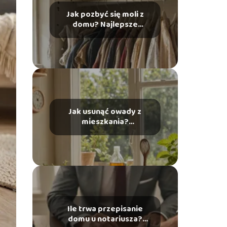
Jak pozbyć się moli z
domu? Najlepsze
rozwiązania na ochronę
ubrań
Jak usunąć owady z
mieszkania?
Wypróbowane metody
na kłopot
Ile trwa przepisanie
domu u notariusza?