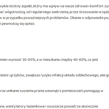
kle istotny aspekt, który ma wpływ na nasze zdrowie i komfort życ
zać wilgotnością, od regularnego wietrzenia, przez stosowanie urząd
tów w przypadku poważniejszych problemów. Dbanie o odpowiedni p
z pewnością się opłaci.
ien wynosić 30-65%, a w mieszkaniu między 40-60%, co jest
śni i grzybów, zwiększa ryzyko infekcji układu oddechowego, alergi
 oraz unikanie suszenia prania wewnątrz pomieszczeń pomagają w
nne, wentylatory łazienkowe i osuszacze powietrza skutecznie