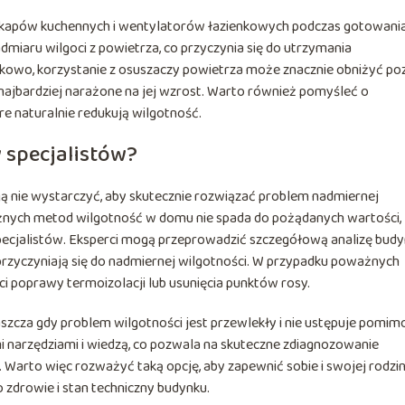
okapów kuchennych i wentylatorów łazienkowych podczas gotowania
dmiaru wilgoci z powietrza, co przyczynia się do utrzymania
owo, korzystanie z osuszaczy powietrza może znacznie obniżyć po
 najbardziej narażone na jej wzrost. Warto również pomyśleć o
óre naturalnie redukują wilgotność.
 specjalistów?
ą nie wystarczyć, aby skutecznie rozwiązać problem nadmiernej
óżnych metod wilgotność w domu nie spada do pożądanych wartości,
ecjalistów. Eksperci mogą przeprowadzić szczegółową analizę budy
rzyczyniają się do nadmiernej wilgotności. W przypadku poważnych
 poprawy termoizolacji lub usunięcia punktów rosy.
szcza gdy problem wilgotności jest przewlekły i nie ustępuje pomim
mi narzędziami i wiedzą, co pozwala na skuteczne zdiagnozowanie
arto więc rozważyć taką opcję, aby zapewnić sobie i swojej rodzin
zdrowie i stan techniczny budynku.