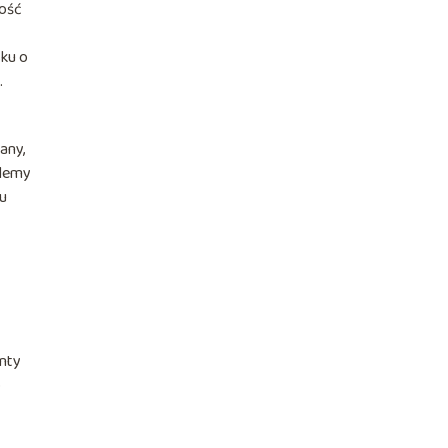
ność
sku o
.
any,
blemy
iu
nty
o