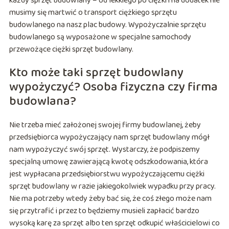
każdy sprzęt budowlany – od lekkiego po ciężki i na dodatek nie
musimy się martwić o transport ciężkiego sprzętu
budowlanego na nasz plac budowy. Wypożyczalnie sprzętu
budowlanego są wyposażone w specjalne samochody
przewożące ciężki sprzęt budowlany.
Kto może taki sprzęt budowlany
wypożyczyć? Osoba fizyczna czy firma
budowlana?
Nie trzeba mieć założonej swojej firmy budowlanej, żeby
przedsiębiorca wypożyczający nam sprzęt budowlany mógł
nam wypożyczyć swój sprzęt. Wystarczy, że podpiszemy
specjalną umowę zawierającą kwotę odszkodowania, która
jest wypłacana przedsiębiorstwu wypożyczającemu ciężki
sprzęt budowlany w razie jakiegokolwiek wypadku przy pracy.
Nie ma potrzeby wtedy żeby bać się, że coś złego może nam
się przytrafić i przez to będziemy musieli zapłacić bardzo
wysoką karę za sprzęt albo ten sprzęt odkupić właścicielowi co