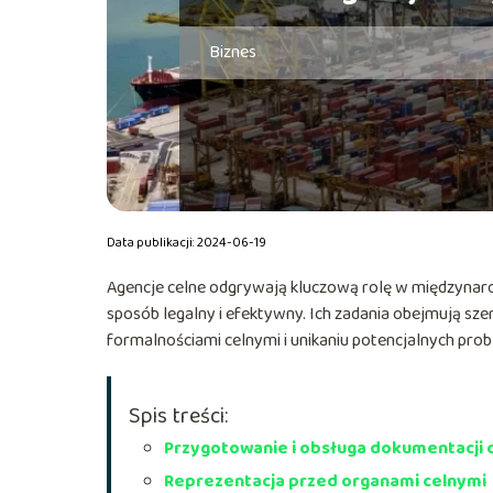
Biznes
Data publikacji: 2024-06-19
Agencje celne odgrywają kluczową rolę w międzynar
sposób legalny i efektywny. Ich zadania obejmują sze
formalnościami celnymi i unikaniu potencjalnych pr
Spis treści:
Przygotowanie i obsługa dokumentacji c
Reprezentacja przed organami celnymi