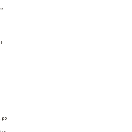
ne
ch
, po