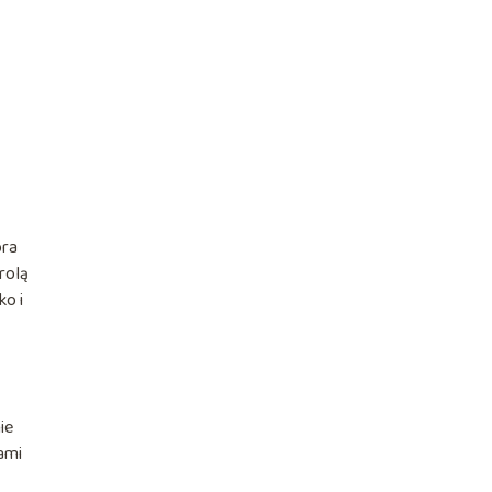
óra
rolą
ko i
ie
ami