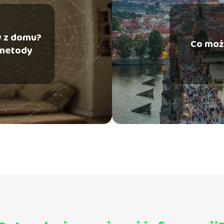
w z domu?
Co moż
 metody