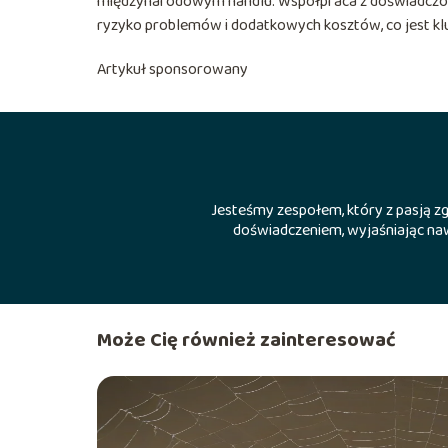
międzynarodowym handlu. Współpraca z doświadczoną
ryzyko problemów i dodatkowych kosztów, co jest kl
Artykuł sponsorowany
Jesteśmy zespołem, który z pasją zgł
doświadczeniem, wyjaśniając naw
Może Cię również zainteresować