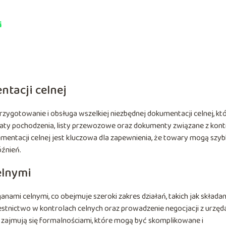
i
tacji celnej
zygotowanie i obsługa wszelkiej niezbędnej dokumentacji celnej, kt
ikaty pochodzenia, listy przewozowe oraz dokumenty związane z kont
mentacji celnej jest kluczowa dla zapewnienia, że towary mogą szyb
óźnień.
elnymi
nami celnymi, co obejmuje szeroki zakres działań, takich jak składan
tnictwo w kontrolach celnych oraz prowadzenie negocjacji z urzęd
ch zajmują się formalnościami, które mogą być skomplikowane i