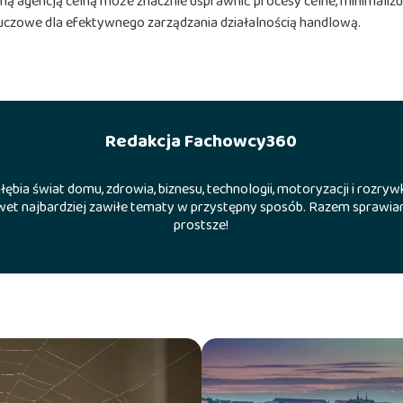
 agencją celną może znacznie usprawnić procesy celne, minimalizu
uczowe dla efektywnego zarządzania działalnością handlową.
Redakcja Fachowcy360
ębia świat domu, zdrowia, biznesu, technologii, motoryzacji i rozrywk
et najbardziej zawiłe tematy w przystępny sposób. Razem sprawiam
prostsze!