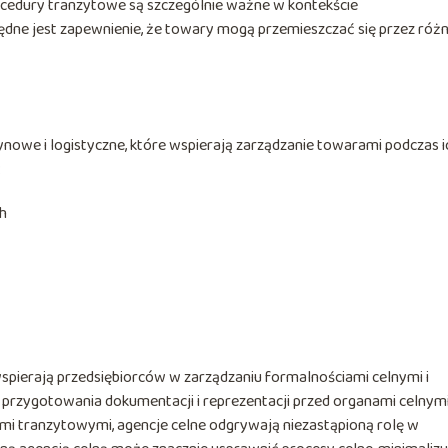
rocedury tranzytowe są szczególnie ważne w kontekście
dne jest zapewnienie, że towary mogą przemieszczać się przez róż
ynowe i logistyczne, które wspierają zarządzanie towarami podczas i
:
h
 wspierają przedsiębiorców w zarządzaniu formalnościami celnymi i
przygotowania dokumentacji i reprezentacji przed organami celnymi
rami tranzytowymi, agencje celne odgrywają niezastąpioną rolę w